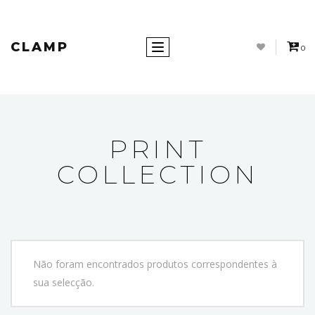
CLAMP
Toggle navigation
0
PRINT
COLLECTION
Não foram encontrados produtos correspondentes à
sua selecção.